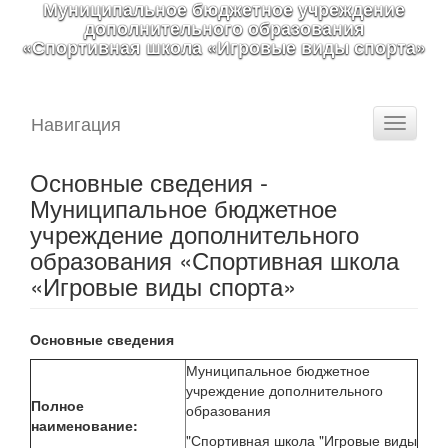
Муниципальное бюджетное учреждение
дополнительного образования
«Спортивная школа «Игровые виды спорта»
Навигация
Toggle
navigati
Основные сведения -
Муниципальное бюджетное
учреждение дополнительного
образования «Спортивная школа
«Игровые виды спорта»
Основные сведения
Муниципальное бюджетное
учреждение дополнительного
Полное
образования
наименование:
"Спортивная школа "Игровые виды