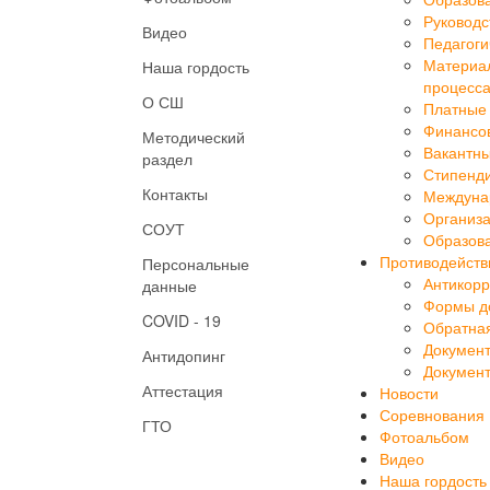
Образов
Руководс
Видео
Педагоги
Материал
Наша гордость
процесса
О СШ
Платные 
Финансов
Методический
Вакантны
раздел
Стипенд
Контакты
Междуна
Организа
СОУТ
Образова
Противодейств
Персональные
Антикорр
данные
Формы до
COVID - 19
Обратная
Докумен
Антидопинг
Докумен
Аттестация
Новости
Соревнования
ГТО
Фотоальбом
Видео
Наша гордость