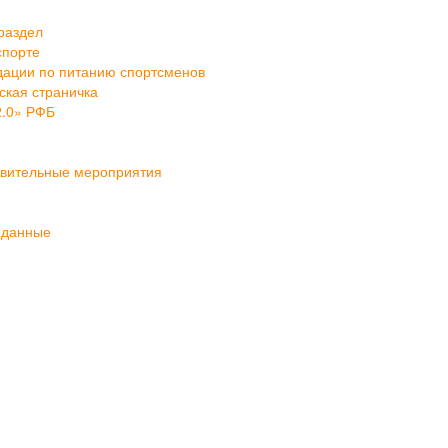
раздел
спорте
ации по питанию спортсменов
кая страничка
2.0» РФБ
овительные мероприятия
 данные