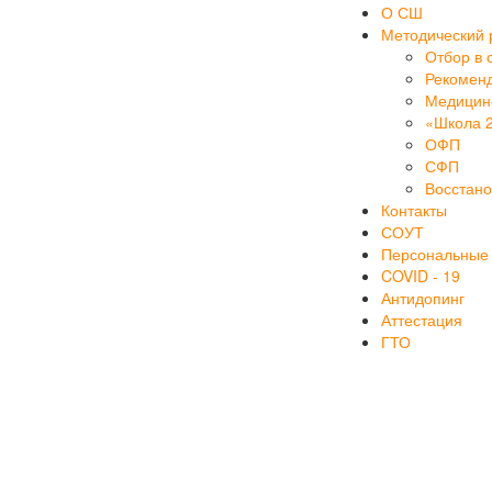
О СШ
Методический 
Отбор в 
Рекоменд
Медицинс
«Школа 
ОФП
СФП
Восстан
Контакты
СОУТ
Персональные
COVID - 19
Антидопинг
Аттестация
ГТО