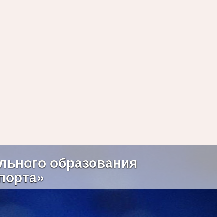
Next
льного образования
порта»