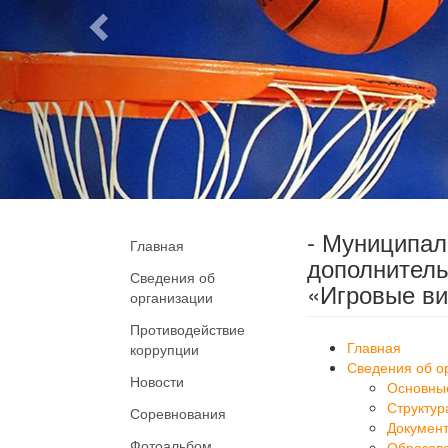
- Муниципа
Главная
дополнитель
Сведения об
«Игровые ви
организации
Противодействие
Главная
коррупции
Сведения об о
Новости
Основны
Структур
Соревнования
Докумен
Фотоальбом