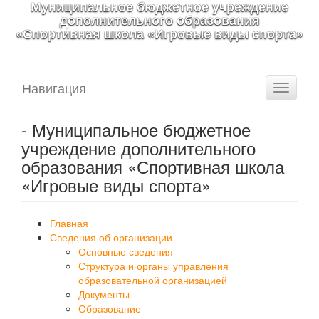
Муниципальное бюджетное учреждение
дополнительного образования
«Спортивная школа «Игровые виды спорта»
Навигация
Toggle
navigati
- Муниципальное бюджетное
учреждение дополнительного
образования «Спортивная школа
«Игровые виды спорта»
Главная
Сведения об организации
Основные сведения
Структура и органы управления
образовательной организацией
Документы
Образование