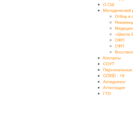
О СШ
Методический 
Отбор в 
Рекоменд
Медицинс
«Школа 
ОФП
СФП
Восстан
Контакты
СОУТ
Персональные
COVID - 19
Антидопинг
Аттестация
ГТО