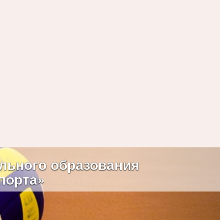
Next
льного образования
порта»