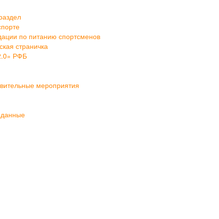
раздел
спорте
ации по питанию спортсменов
кая страничка
2.0» РФБ
овительные мероприятия
 данные