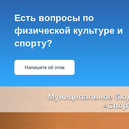
Есть вопросы по
физической культуре и
спорту?
Напишите об этом
Previous
Муниципальное бюд
«Спор