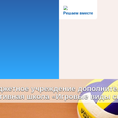
Решаем вместе
жетное учреждение дополните
тивная школа «Игровые виды с