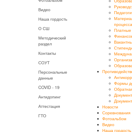
Руководс
Видео
Педагоги
Материал
Наша гордость
процесса
О СШ
Платные 
Финансов
Методический
Вакантны
раздел
Стипенд
Контакты
Междуна
Организа
СОУТ
Образова
Противодейств
Персональные
Антикорр
данные
Формы до
COVID - 19
Обратная
Докумен
Антидопинг
Докумен
Аттестация
Новости
Соревнования
ГТО
Фотоальбом
Видео
Наша гордость