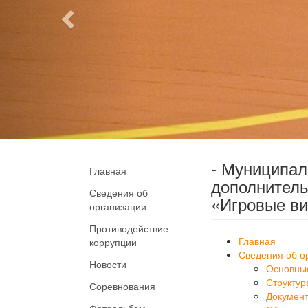
- Муниципа
Главная
дополнитель
Сведения об
«Игровые ви
организации
Противодействие
Главная
коррупции
Сведения об о
Новости
Основны
Структур
Соревнования
Докумен
Фотоальбом
Образов