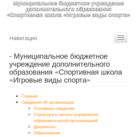
Муниципальное бюджетное учреждение
дополнительного образования
«Спортивная школа «Игровые виды спорта»
Навигация
Toggle
navigati
- Муниципальное бюджетное
учреждение дополнительного
образования «Спортивная школа
«Игровые виды спорта»
Главная
Сведения об организации
Основные сведения
Структура и органы управления
образовательной организацией
Документы
Образование