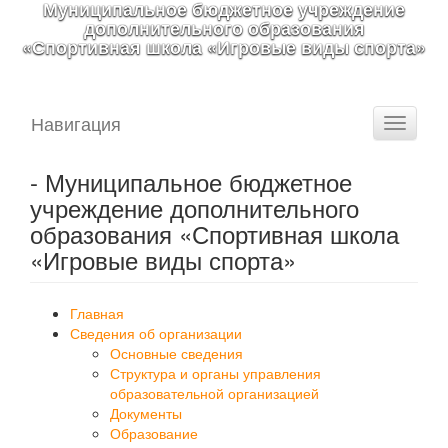
Муниципальное бюджетное учреждение
дополнительного образования
«Спортивная школа «Игровые виды спорта»
Навигация
Toggle
navigati
- Муниципальное бюджетное
учреждение дополнительного
образования «Спортивная школа
«Игровые виды спорта»
Главная
Сведения об организации
Основные сведения
Структура и органы управления
образовательной организацией
Документы
Образование