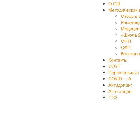
О СШ
Методический 
Отбор в 
Рекоменд
Медицинс
«Школа 
ОФП
СФП
Восстан
Контакты
СОУТ
Персональные
COVID - 19
Антидопинг
Аттестация
ГТО