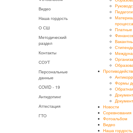
Образов
Руководс
Видео
Педагоги
Материал
Наша гордость
процесса
О СШ
Платные 
Финансов
Методический
Вакантны
раздел
Стипенд
Контакты
Междуна
Организа
СОУТ
Образова
Противодейств
Персональные
Антикорр
данные
Формы до
COVID - 19
Обратная
Докумен
Антидопинг
Докумен
Аттестация
Новости
Соревнования
ГТО
Фотоальбом
Видео
Наша гордость