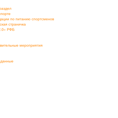
раздел
спорте
ации по питанию спортсменов
кая страничка
2.0» РФБ
овительные мероприятия
 данные