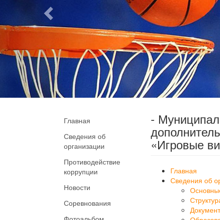
- Муниципа
Главная
дополнитель
Сведения об
«Игровые ви
организации
Противодействие
Главная
коррупции
Сведения об о
Новости
Основны
Структур
Соревнования
Докумен
Фотоальбом