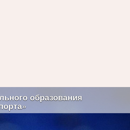
Next
льного образования
порта»