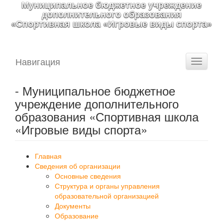
Муниципальное бюджетное учреждение
дополнительного образования
«Спортивная школа «Игровые виды спорта»
Навигация
Toggle
navigati
- Муниципальное бюджетное
учреждение дополнительного
образования «Спортивная школа
«Игровые виды спорта»
Главная
Сведения об организации
Основные сведения
Структура и органы управления
образовательной организацией
Документы
Образование