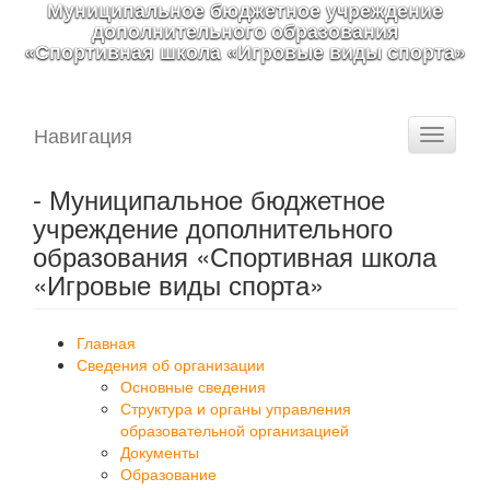
Муниципальное бюджетное учреждение
дополнительного образования
«Спортивная школа «Игровые виды спорта»
Навигация
Toggle
navigati
- Муниципальное бюджетное
учреждение дополнительного
образования «Спортивная школа
«Игровые виды спорта»
Главная
Сведения об организации
Основные сведения
Структура и органы управления
образовательной организацией
Документы
Образование