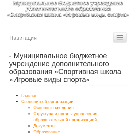
Муниципальное бюджетное учреждение
дополнительного образования
«Спортивная школа «Игровые виды спорта»
Навигация
Toggle
navigati
- Муниципальное бюджетное
учреждение дополнительного
образования «Спортивная школа
«Игровые виды спорта»
Главная
Сведения об организации
Основные сведения
Структура и органы управления
образовательной организацией
Документы
Образование