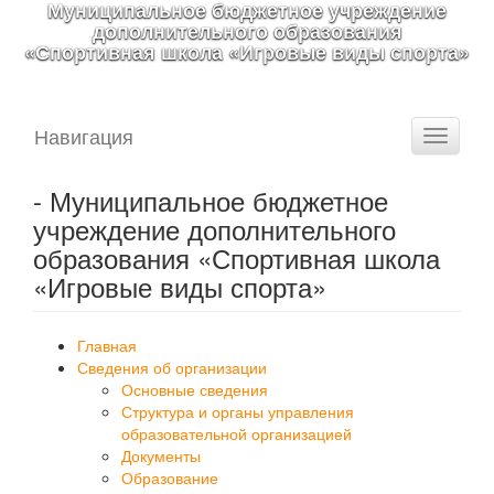
Муниципальное бюджетное учреждение
дополнительного образования
«Спортивная школа «Игровые виды спорта»
Навигация
Toggle
navigati
- Муниципальное бюджетное
учреждение дополнительного
образования «Спортивная школа
«Игровые виды спорта»
Главная
Сведения об организации
Основные сведения
Структура и органы управления
образовательной организацией
Документы
Образование