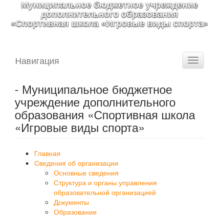
Муниципальное бюджетное учреждение
дополнительного образования
«Спортивная школа «Игровые виды спорта»
Навигация
Toggle
navigati
- Муниципальное бюджетное
учреждение дополнительного
образования «Спортивная школа
«Игровые виды спорта»
Главная
Сведения об организации
Основные сведения
Структура и органы управления
образовательной организацией
Документы
Образование