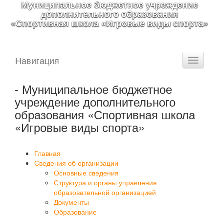
Муниципальное бюджетное учреждение
дополнительного образования
«Спортивная школа «Игровые виды спорта»
Навигация
Toggle
navigati
- Муниципальное бюджетное
учреждение дополнительного
образования «Спортивная школа
«Игровые виды спорта»
Главная
Сведения об организации
Основные сведения
Структура и органы управления
образовательной организацией
Документы
Образование