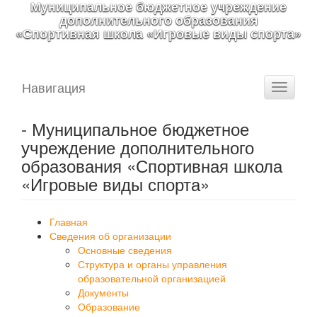
Муниципальное бюджетное учреждение
дополнительного образования
«Спортивная школа «Игровые виды спорта»
Навигация
Toggle
navigati
- Муниципальное бюджетное
учреждение дополнительного
образования «Спортивная школа
«Игровые виды спорта»
Главная
Сведения об организации
Основные сведения
Структура и органы управления
образовательной организацией
Документы
Образование