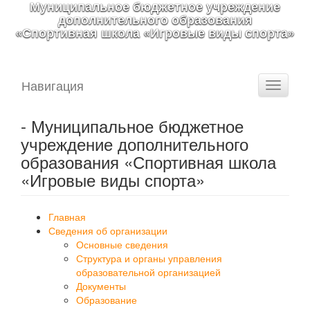
Муниципальное бюджетное учреждение
дополнительного образования
«Спортивная школа «Игровые виды спорта»
Навигация
Toggle
navigati
- Муниципальное бюджетное
учреждение дополнительного
образования «Спортивная школа
«Игровые виды спорта»
Главная
Сведения об организации
Основные сведения
Структура и органы управления
образовательной организацией
Документы
Образование