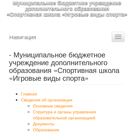
Муниципальное бюджетное учреждение
дополнительного образования
«Спортивная школа «Игровые виды спорта»
Навигация
Toggle
navigati
- Муниципальное бюджетное
учреждение дополнительного
образования «Спортивная школа
«Игровые виды спорта»
Главная
Сведения об организации
Основные сведения
Структура и органы управления
образовательной организацией
Документы
Образование