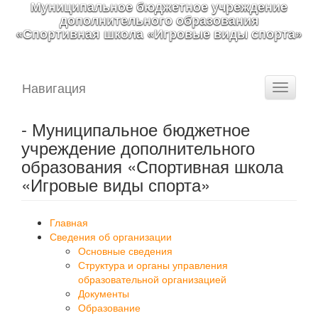
Муниципальное бюджетное учреждение
дополнительного образования
«Спортивная школа «Игровые виды спорта»
Навигация
Toggle
navigati
- Муниципальное бюджетное
учреждение дополнительного
образования «Спортивная школа
«Игровые виды спорта»
Главная
Сведения об организации
Основные сведения
Структура и органы управления
образовательной организацией
Документы
Образование