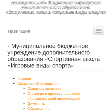
Муниципальное бюджетное учреждение
дополнительного образования
«Спортивная школа «Игровые виды спорта»
Навигация
Toggle
navigati
- Муниципальное бюджетное
учреждение дополнительного
образования «Спортивная школа
«Игровые виды спорта»
Главная
Сведения об организации
Основные сведения
Структура и органы управления
образовательной организацией
Документы
Образование