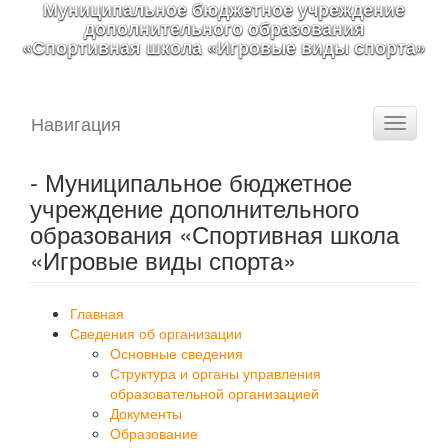
Муниципальное бюджетное учреждение
дополнительного образования
«Спортивная школа «Игровые виды спорта»
Навигация
Toggle
navigati
- Муниципальное бюджетное
учреждение дополнительного
образования «Спортивная школа
«Игровые виды спорта»
Главная
Сведения об организации
Основные сведения
Структура и органы управления
образовательной организацией
Документы
Образование