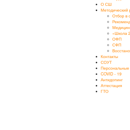
О СШ
Методический 
Отбор в 
Рекоменд
Медицинс
«Школа 
ОФП
СФП
Восстан
Контакты
СОУТ
Персональные
COVID - 19
Антидопинг
Аттестация
ГТО