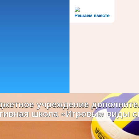
Решаем вместе
жетное учреждение дополните
тивная школа «Игровые виды с