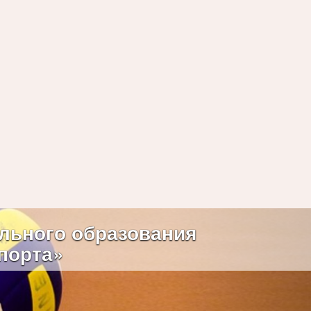
Next
льного образования
порта»