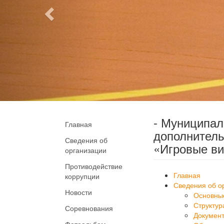
- Муниципа
Главная
дополнитель
Сведения об
«Игровые ви
организации
Противодействие
Главная
коррупции
Сведения об о
Новости
Основны
Структур
Соревнования
Докумен
Фотоальбом
Образов