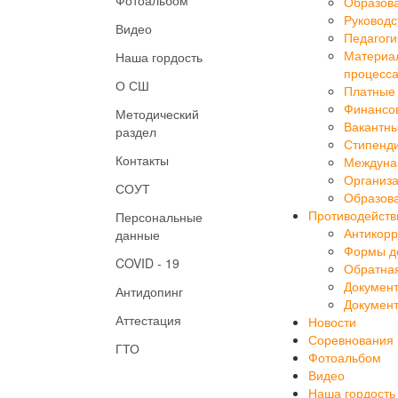
Руководс
Видео
Педагоги
Материал
Наша гордость
процесса
О СШ
Платные 
Финансов
Методический
Вакантны
раздел
Стипенд
Контакты
Междуна
Организа
СОУТ
Образова
Противодейств
Персональные
Антикорр
данные
Формы до
COVID - 19
Обратная
Докумен
Антидопинг
Докумен
Аттестация
Новости
Соревнования
ГТО
Фотоальбом
Видео
Наша гордость