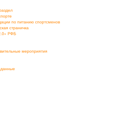
раздел
спорте
ации по питанию спортсменов
кая страничка
2.0» РФБ
овительные мероприятия
 данные