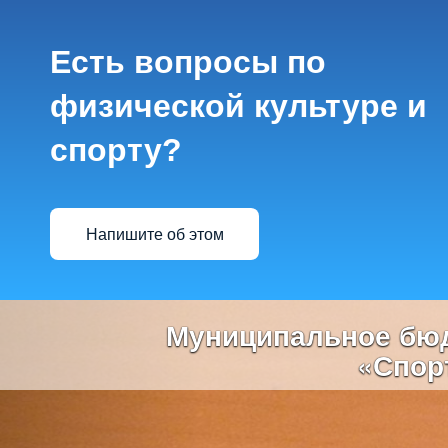
Есть вопросы по
физической культуре и
спорту?
Напишите об этом
Previous
Муниципальное бюд
«Спор