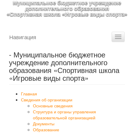
Муниципальное бюджетное учреждение
дополнительного образования
«Спортивная школа «Игровые виды спорта»
Навигация
Toggle
navigati
- Муниципальное бюджетное
учреждение дополнительного
образования «Спортивная школа
«Игровые виды спорта»
Главная
Сведения об организации
Основные сведения
Структура и органы управления
образовательной организацией
Документы
Образование