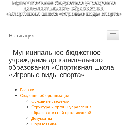
Муниципальное бюджетное учреждение
дополнительного образования
«Спортивная школа «Игровые виды спорта»
Навигация
Toggle
navigati
- Муниципальное бюджетное
учреждение дополнительного
образования «Спортивная школа
«Игровые виды спорта»
Главная
Сведения об организации
Основные сведения
Структура и органы управления
образовательной организацией
Документы
Образование