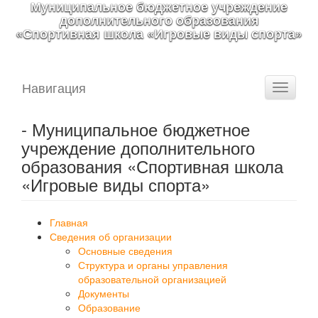
Муниципальное бюджетное учреждение
дополнительного образования
«Спортивная школа «Игровые виды спорта»
Навигация
Toggle
navigati
- Муниципальное бюджетное
учреждение дополнительного
образования «Спортивная школа
«Игровые виды спорта»
Главная
Сведения об организации
Основные сведения
Структура и органы управления
образовательной организацией
Документы
Образование