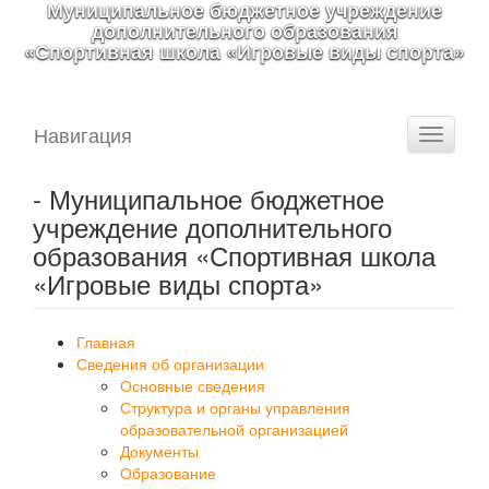
Муниципальное бюджетное учреждение
дополнительного образования
«Спортивная школа «Игровые виды спорта»
Навигация
Toggle
navigati
- Муниципальное бюджетное
учреждение дополнительного
образования «Спортивная школа
«Игровые виды спорта»
Главная
Сведения об организации
Основные сведения
Структура и органы управления
образовательной организацией
Документы
Образование