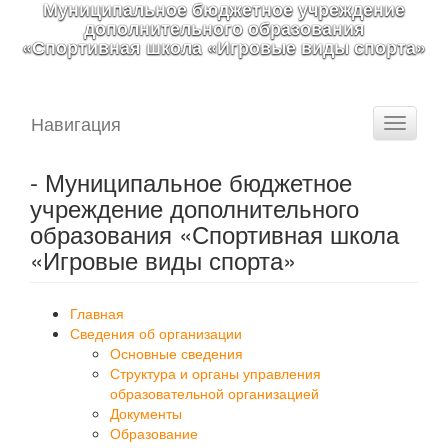
Муниципальное бюджетное учреждение
дополнительного образования
«Спортивная школа «Игровые виды спорта»
Навигация
Toggle
navigati
- Муниципальное бюджетное
учреждение дополнительного
образования «Спортивная школа
«Игровые виды спорта»
Главная
Сведения об организации
Основные сведения
Структура и органы управления
образовательной организацией
Документы
Образование