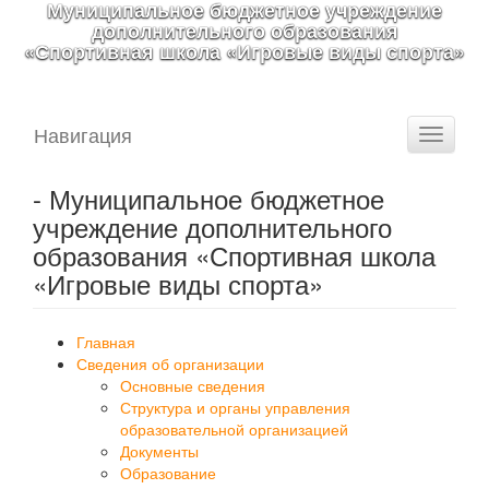
Муниципальное бюджетное учреждение
дополнительного образования
«Спортивная школа «Игровые виды спорта»
Навигация
Toggle
navigati
- Муниципальное бюджетное
учреждение дополнительного
образования «Спортивная школа
«Игровые виды спорта»
Главная
Сведения об организации
Основные сведения
Структура и органы управления
образовательной организацией
Документы
Образование