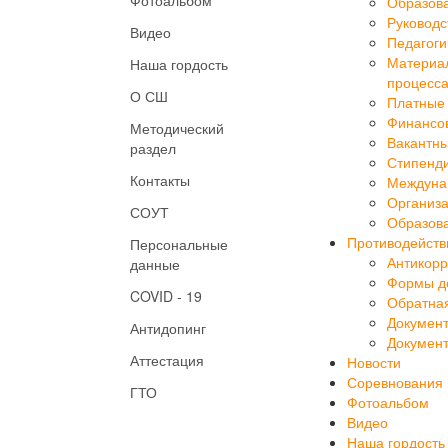
Руководс
Видео
Педагоги
Материал
Наша гордость
процесса
О СШ
Платные 
Финансов
Методический
Вакантны
раздел
Стипенд
Контакты
Междуна
Организа
СОУТ
Образова
Противодейств
Персональные
Антикорр
данные
Формы до
COVID - 19
Обратная
Докумен
Антидопинг
Докумен
Аттестация
Новости
Соревнования
ГТО
Фотоальбом
Видео
Наша гордость