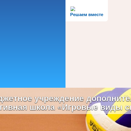
Решаем вместе
жетное учреждение дополните
тивная школа «Игровые виды с