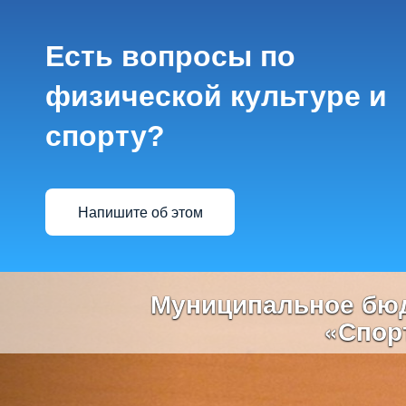
Есть вопросы по
физической культуре и
спорту?
Напишите об этом
Previous
Муниципальное бюд
«Спор