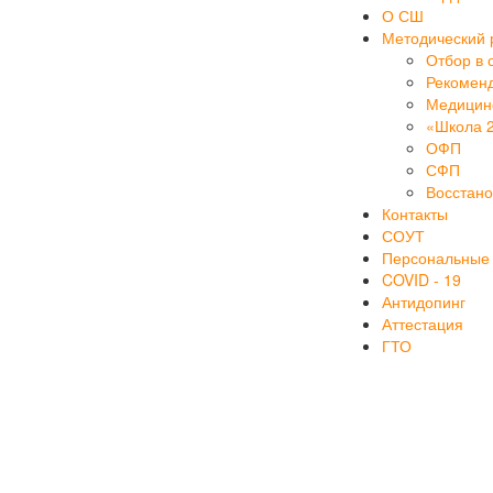
О СШ
Методический 
Отбор в 
Рекоменд
Медицинс
«Школа 
ОФП
СФП
Восстан
Контакты
СОУТ
Персональные
COVID - 19
Антидопинг
Аттестация
ГТО