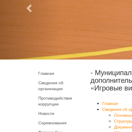
- Муниципа
Главная
дополнитель
Сведения об
«Игровые ви
организации
Противодействие
Главная
коррупции
Сведения об о
Новости
Основны
Структур
Соревнования
Докумен
Фотоальбом
Образов