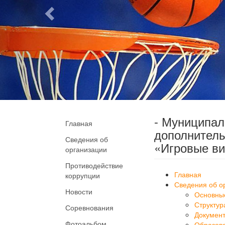
- Муниципа
Главная
дополнитель
Сведения об
«Игровые ви
организации
Противодействие
Главная
коррупции
Сведения об о
Новости
Основны
Структур
Соревнования
Докумен
Фотоальбом