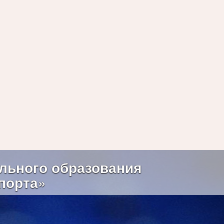
Next
льного образования
порта»