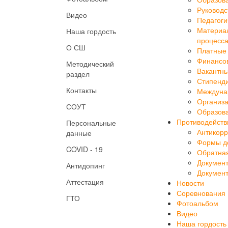
Образов
Руководс
Видео
Педагоги
Материал
Наша гордость
процесса
О СШ
Платные 
Финансов
Методический
Вакантны
раздел
Стипенд
Контакты
Междуна
Организа
СОУТ
Образова
Противодейств
Персональные
Антикорр
данные
Формы до
COVID - 19
Обратная
Докумен
Антидопинг
Докумен
Аттестация
Новости
Соревнования
ГТО
Фотоальбом
Видео
Наша гордость