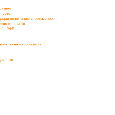
раздел
спорте
ации по питанию спортсменов
кая страничка
2.0» РФБ
овительные мероприятия
 данные