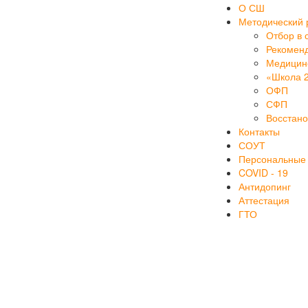
О СШ
Методический 
Отбор в 
Рекоменд
Медицинс
«Школа 
ОФП
СФП
Восстан
Контакты
СОУТ
Персональные
COVID - 19
Антидопинг
Аттестация
ГТО