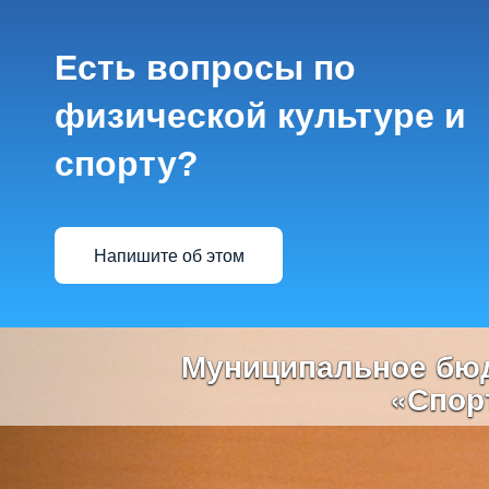
Есть вопросы по
физической культуре и
спорту?
Напишите об этом
Previous
Муниципальное бюд
«Спор