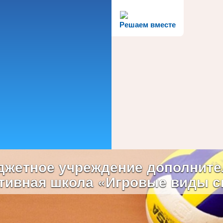
Решаем вместе
жетное учреждение дополните
тивная школа «Игровые виды с