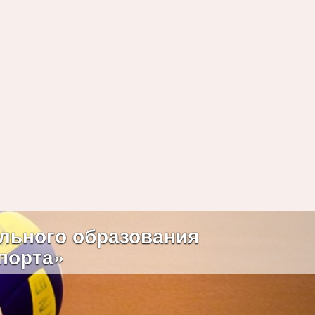
Next
льного образования
порта»