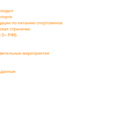
раздел
спорте
ации по питанию спортсменов
кая страничка
2.0» РФБ
овительные мероприятия
 данные