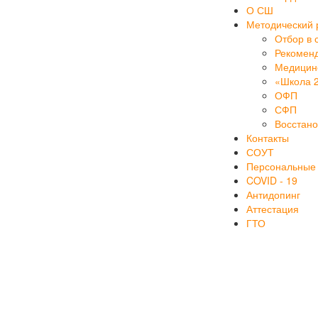
О СШ
Методический 
Отбор в 
Рекоменд
Медицинс
«Школа 
ОФП
СФП
Восстан
Контакты
СОУТ
Персональные
COVID - 19
Антидопинг
Аттестация
ГТО