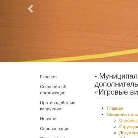
- Муниципа
Главная
дополнитель
Сведения об
«Игровые ви
организации
Противодействие
Главная
коррупции
Сведения об о
Новости
Основны
Структур
Соревнования
Докумен
Фотоальбом
Образов