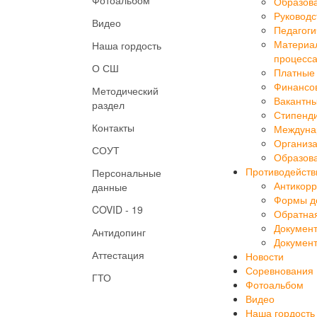
Руководс
Видео
Педагоги
Материал
Наша гордость
процесса
О СШ
Платные 
Финансов
Методический
Вакантны
раздел
Стипенд
Контакты
Междуна
Организа
СОУТ
Образова
Противодейств
Персональные
Антикорр
данные
Формы до
COVID - 19
Обратная
Докумен
Антидопинг
Докумен
Аттестация
Новости
Соревнования
ГТО
Фотоальбом
Видео
Наша гордость