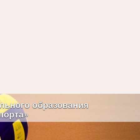
Next
льного образования
порта»