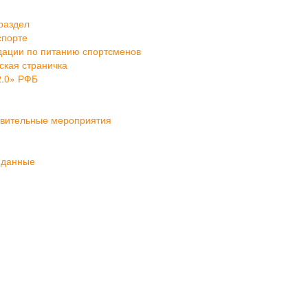
раздел
спорте
ации по питанию спортсменов
кая страничка
2.0» РФБ
овительные мероприятия
 данные