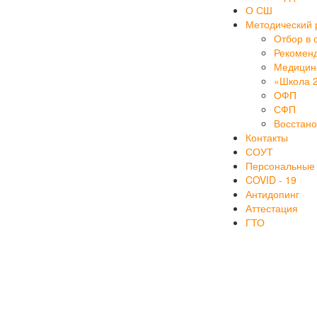
О СШ
Методический 
Отбор в 
Рекоменд
Медицинс
«Школа 
ОФП
СФП
Восстан
Контакты
СОУТ
Персональные
COVID - 19
Антидопинг
Аттестация
ГТО