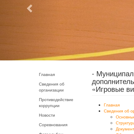
- Муниципа
Главная
дополнитель
Сведения об
«Игровые ви
организации
Противодействие
Главная
коррупции
Сведения об о
Новости
Основны
Структур
Соревнования
Докумен
Фотоальбом
Образов