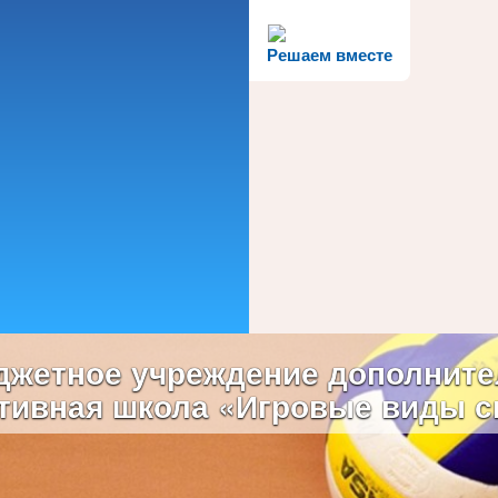
Решаем вместе
жетное учреждение дополните
тивная школа «Игровые виды с