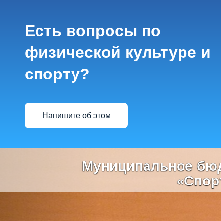
Есть вопросы по
физической культуре и
спорту?
Напишите об этом
Previous
Муниципальное бюд
«Спор