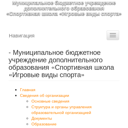
Муниципальное бюджетное учреждение
дополнительного образования
«Спортивная школа «Игровые виды спорта»
Навигация
Toggle
navigati
- Муниципальное бюджетное
учреждение дополнительного
образования «Спортивная школа
«Игровые виды спорта»
Главная
Сведения об организации
Основные сведения
Структура и органы управления
образовательной организацией
Документы
Образование