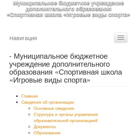
Муниципальное бюджетное учреждение
дополнительного образования
«Спортивная школа «Игровые виды спорта»
Навигация
Toggle
navigati
- Муниципальное бюджетное
учреждение дополнительного
образования «Спортивная школа
«Игровые виды спорта»
Главная
Сведения об организации
Основные сведения
Структура и органы управления
образовательной организацией
Документы
Образование