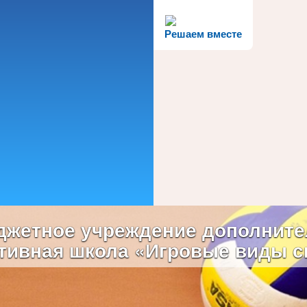
Решаем вместе
жетное учреждение дополните
тивная школа «Игровые виды с