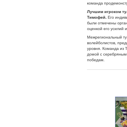
команда продемонстр
Лучшим игроком ту
Тимофей.
Его индив
были отмечены орган
оценкой его усилий и
Межрегиональный тур
волейболистов, пред
уровня. Команда из 
домой с серебряными
победам.