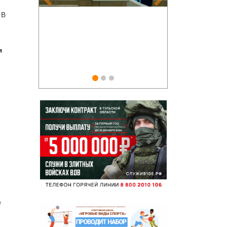
и
 В
м
е
й