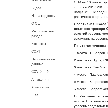
С 14 по 16 мая в го
юношей
2012-2013
г
Видео
напряженных поедин
Наша гордость
различных спортивны
О СШ
Спортивная школа 
опытного тренера 
Методический
высокий уровень мас
раздел
выступить на соревн
Контакты
По итогам турнира
СОУТ
1 место -
г. Бобров,
Персональные
2 место -
г. Тула, 
данные
3 место -
г. Тамбов
COVID - 19
4 место - Павловска
Антидопинг
5 место - Бобровск
Аттестация
6 место - Бобровск
ГТО
Особо хочется отм
место.
Это значител
уровень подготовки 