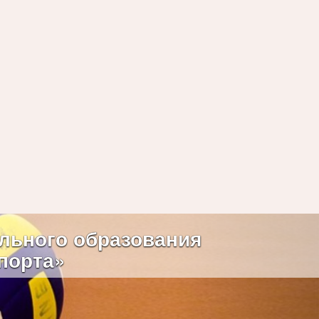
Next
льного образования
порта»