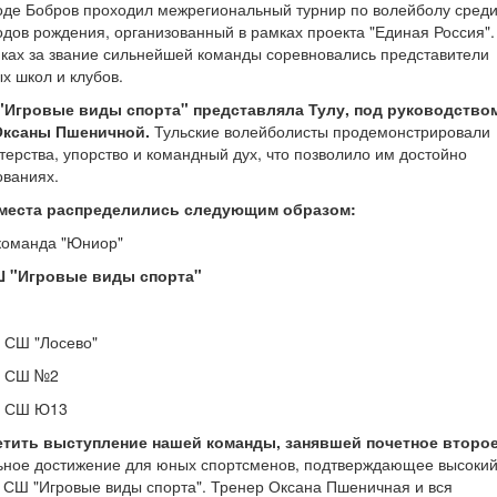
роде Бобров проходил межрегиональный турнир по волейболу сред
одов рождения, организованный в рамках проекта "Единая Россия".
ках за звание сильнейшей команды соревновались представители
х школ и клубов.
"Игровые виды спорта" представляла Тулу, под руководство
Оксаны Пшеничной.
Тульские волейболисты продемонстрировали
терства, упорство и командный дух, что позволило им достойно
ованиях.
 места распределились следующим образом:
 команда "Юниор"
СШ "Игровые виды спорта"
я СШ "Лосево"
ая СШ №2
ая СШ Ю13
етить выступление нашей команды, занявшей почетное второ
ьное достижение для юных спортсменов, подтверждающее высоки
в СШ "Игровые виды спорта". Тренер Оксана Пшеничная и вся