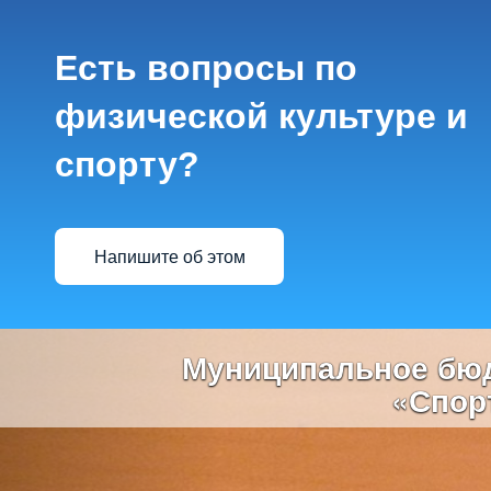
Есть вопросы по
физической культуре и
спорту?
Напишите об этом
Previous
Муниципальное бюд
«Спор