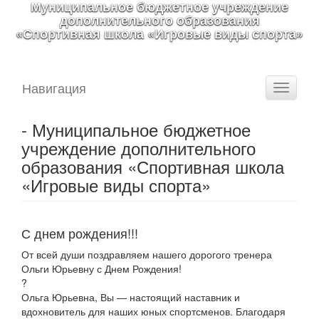
Муниципальное бюджетное учреждение
дополнительного образования
«Спортивная школа «Игровые виды спорта»
Навигация
Toggle
navigati
- Муниципальное бюджетное
учреждение дополнительного
образования «Спортивная школа
«Игровые виды спорта»
С днем рождения!!!
От всей души поздравляем нашего дорогого тренера
Ольги Юрьевну с Днем Рождения!
?
Ольга Юрьевна, Вы — настоящий наставник и
вдохновитель для наших юных спортсменов. Благодаря