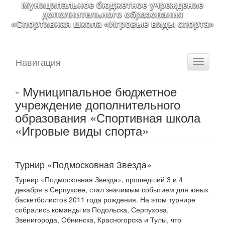
Муниципальное бюджетное учреждение
дополнительного образования
«Спортивная школа «Игровые виды спорта»
Навигация
Toggle
navigati
- Муниципальное бюджетное
учреждение дополнительного
образования «Спортивная школа
«Игровые виды спорта»
Турнир «Подмосковная Звезда»
Турнир «Подмосковная Звезда», прошедший 3 и 4
декабря в Серпухове, стал значимым событием для юных
баскетболистов 2011 года рождения. На этом турнире
собрались команды из Подольска, Серпухова,
Звенигорода, Обнинска, Красногорска и Тулы, что