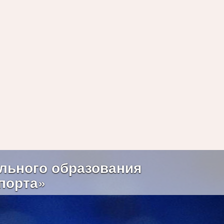
Next
льного образования
порта»