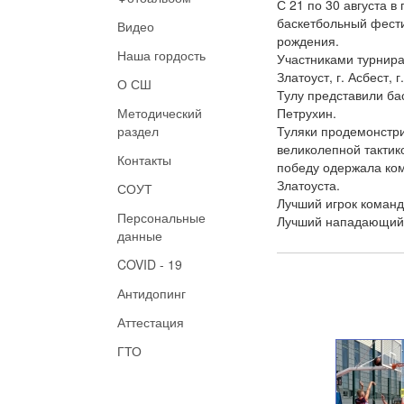
С 21 по 30 августа в
баскетбольный фест
Видео
рождения.
Наша гордость
Участниками турнира 
Златоуст, г. Асбест, г
О СШ
Тулу представили ба
Методический
Петрухин.
раздел
Туляки продемонстри
великолепной тактик
Контакты
победу одержала ком
Златоуста.
СОУТ
Лучший игрок команд
Персональные
Лучший нападающий 
данные
COVID - 19
Антидопинг
Аттестация
ГТО