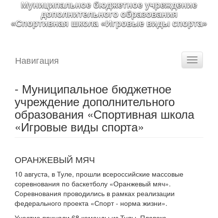
Муниципальное бюджетное учреждение
дополнительного образования
«Спортивная школа «Игровые виды спорта»
Навигация
Toggle
navigati
- Муниципальное бюджетное
учреждение дополнительного
образования «Спортивная школа
«Игровые виды спорта»
ОРАНЖЕВЫЙ МЯЧ
10 августа, в Туле, прошли всероссийские массовые
соревнования по баскетболу «Оранжевый мяч».
Соревнования проводились в рамках реализации
федерального проекта «Спорт - норма жизни».
Участие приняли 68 команды из Тулы, Плавска,