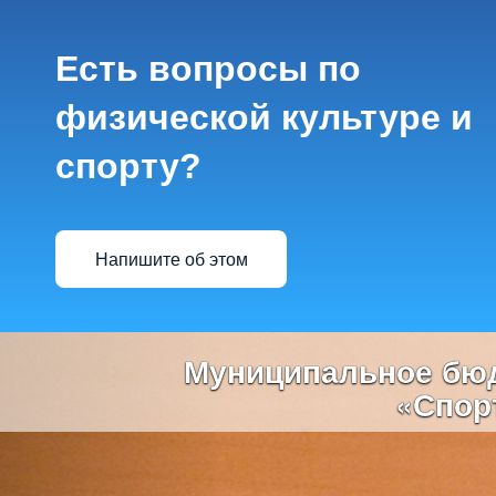
Есть вопросы по
физической культуре и
спорту?
Напишите об этом
Previous
Муниципальное бюд
«Спор