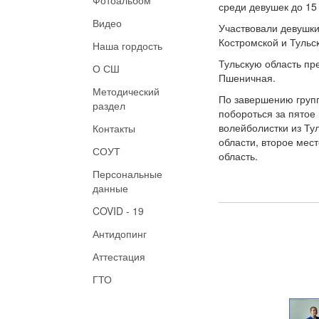
среди девушек до 15 
Видео
Участвовали девушки
Костромской и Тульс
Наша гордость
Тульскую область пр
О СШ
Пшеничная.
Методический
По завершению групп
раздел
побороться за пятое
волейболистки из Ту
Контакты
области, второе мес
СОУТ
область.
Персональные
данные
COVID - 19
Антидопинг
Аттестация
ГТО