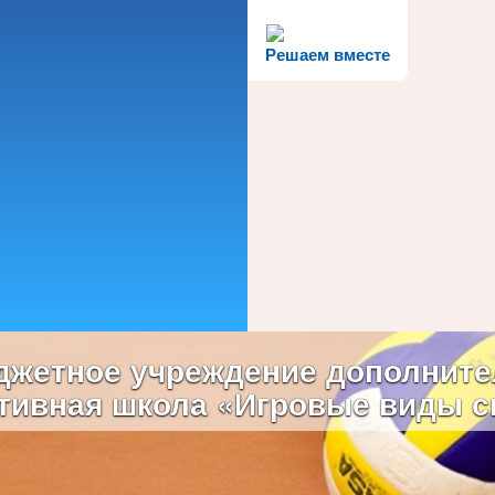
Решаем вместе
жетное учреждение дополните
тивная школа «Игровые виды с