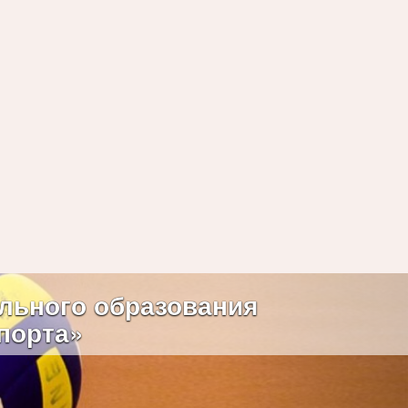
Next
льного образования
порта»