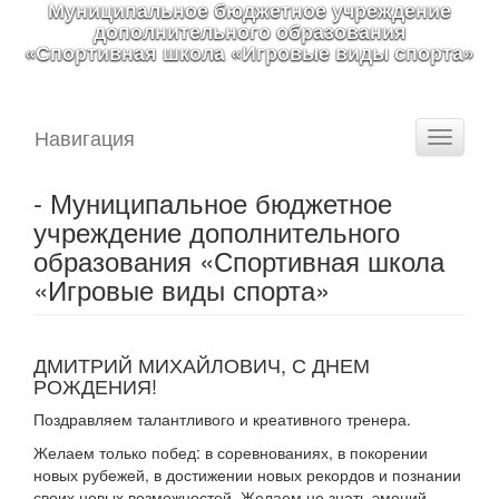
Муниципальное бюджетное учреждение
дополнительного образования
«Спортивная школа «Игровые виды спорта»
Навигация
Toggle
navigati
- Муниципальное бюджетное
учреждение дополнительного
образования «Спортивная школа
«Игровые виды спорта»
ДМИТРИЙ МИХАЙЛОВИЧ, С ДНЕМ
РОЖДЕНИЯ!
Поздравляем талантливого и креативного тренера.
Желаем только побед: в соревнованиях, в покорении
новых рубежей, в достижении новых рекордов и познании
своих новых возможностей. Желаем не знать эмоций