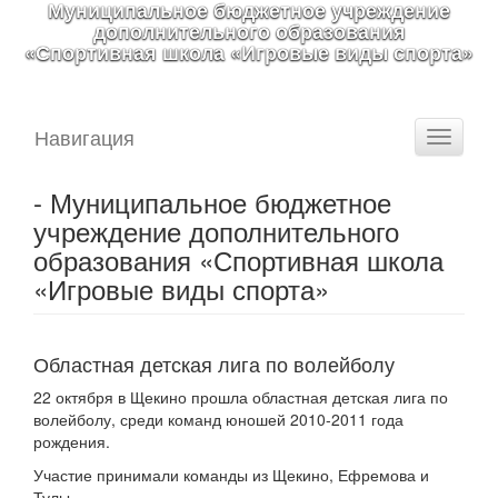
Муниципальное бюджетное учреждение
дополнительного образования
«Спортивная школа «Игровые виды спорта»
Навигация
Toggle
navigati
- Муниципальное бюджетное
учреждение дополнительного
образования «Спортивная школа
«Игровые виды спорта»
Областная детская лига по волейболу
22 октября в Щекино прошла областная детская лига по
волейболу, среди команд юношей
2010-2011
года
рождения.
Участие принимали команды из Щекино, Ефремова и
Тулы.