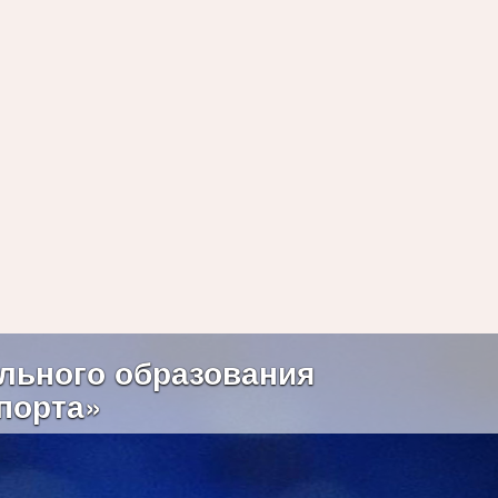
Next
льного образования
порта»