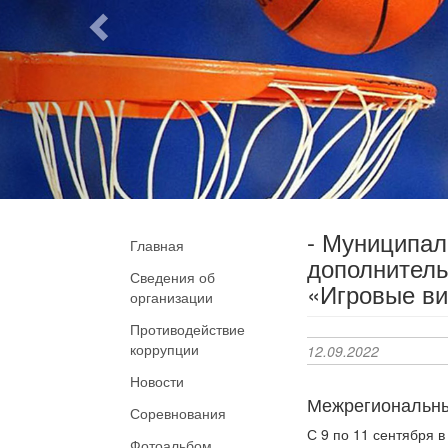
- Муниципа
Главная
дополнитель
Сведения об
«Игровые ви
организации
Противодействие
коррупции
12.09.2022
Новости
Межрегиональны
Соревнования
С 9 по 11 сентября 
Фотоальбом