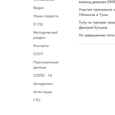
команд девушек
200
Видео
Участие принимало ш
Обнинска и Тулы.
Наша гордость
Тулу на турнире пре
О СШ
Дмитрий Кутузов.
Методический
По завершению пяти 
раздел
Контакты
СОУТ
Персональные
данные
COVID - 19
Антидопинг
Аттестация
ГТО