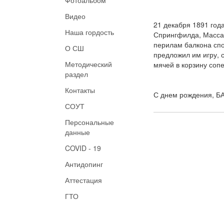
Видео
21 декабря 1891 год
Наша гордость
Спрингфилда, Массач
перилам балкона спо
О СШ
предложил им игру, 
Методический
мячей в корзину соп
раздел
Контакты
С днем рождения, 
СОУТ
Персональные
данные
COVID - 19
Антидопинг
Аттестация
ГТО