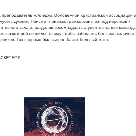
а преподаватель колледжа Молодёжной христианской ассоциации и
усетс Джеймс Нейсмит привязал две корзины из-под персиков к
ртивного зала и, разделив восемнадцать студентов на две команды
смысл которой сводился к тому, чтобы забросить большее количест
ерников. Так впервые был сыгран баскетбольный матч.
БАСКЕТБОЛ!