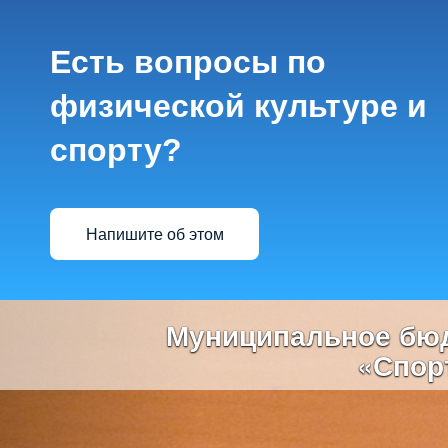
Есть вопросы по
физической культуре и
спорту?
Напишите об этом
Previous
Муниципальное бюд
«Спор