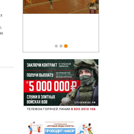
з
,
во