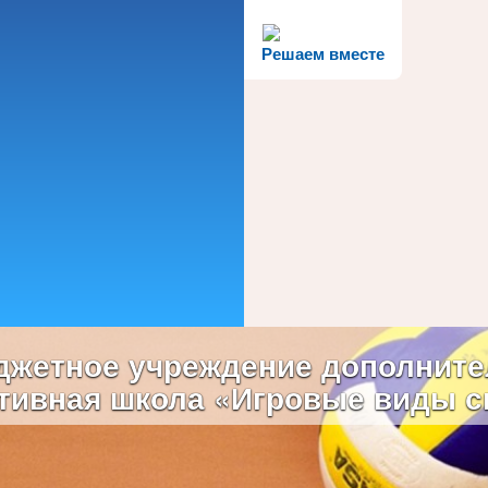
Решаем вместе
жетное учреждение дополните
тивная школа «Игровые виды с