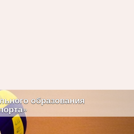
Next
льного образования
порта»