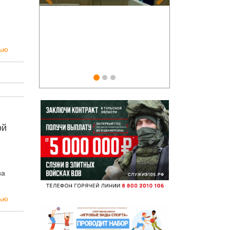
тью
ой
на
тью