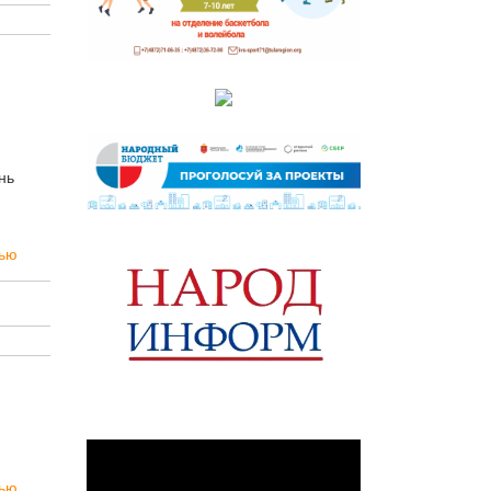
нь
тью
тью