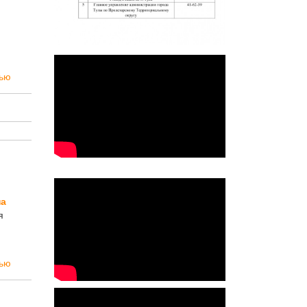
тью
на
я
тью