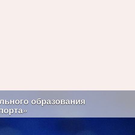
Next
льного образования
порта»