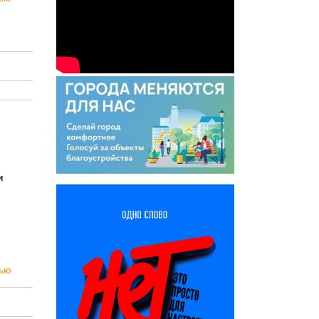
и
тью