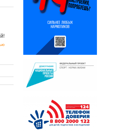
й!
тью