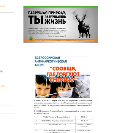
тью
ии
тью